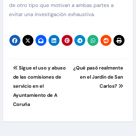
de otro tipo que motivan a ambas partes a
evitar una investigación exhaustiva.
Navegación
Sigue el uso y abuso
¿Qué pasó realmente
de
de las comisiones de
en el Jardín de San
servicio en el
Carlos?
entradas
Ayuntamiento de A
Coruña