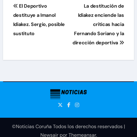
Navegación
El Deportivo
La destitución de
de
destituye a Imanol
Idiakez enciende las
Idiakez. Sergio, posible
críticas hacia
entradas
sustituto
Fernando Soriano y la
dirección deportiva
©Noticias Coruña Todos los derechos reservados
|
Newsair
por
Themeansar
.