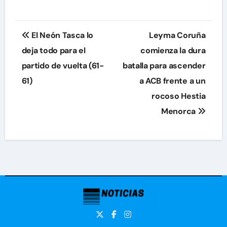
Navegación
El Neón Tasca lo
Leyma Coruña
de
deja todo para el
comienza la dura
partido de vuelta (61-
batalla para ascender
entradas
61)
a ACB frente a un
rocoso Hestia
Menorca