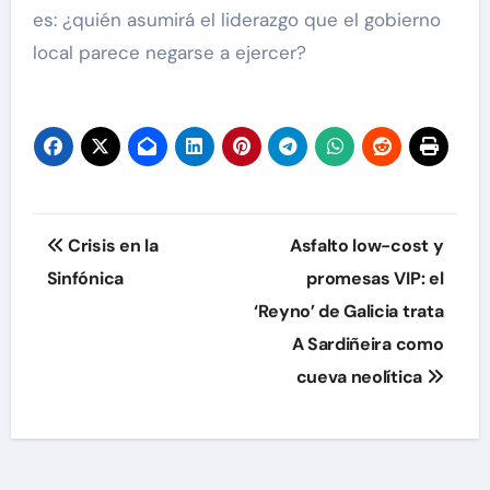
es: ¿quién asumirá el liderazgo que el gobierno
local parece negarse a ejercer?
Navegación
Crisis en la
Asfalto low-cost y
de
Sinfónica
promesas VIP: el
‘Reyno’ de Galicia trata
entradas
A Sardiñeira como
cueva neolítica