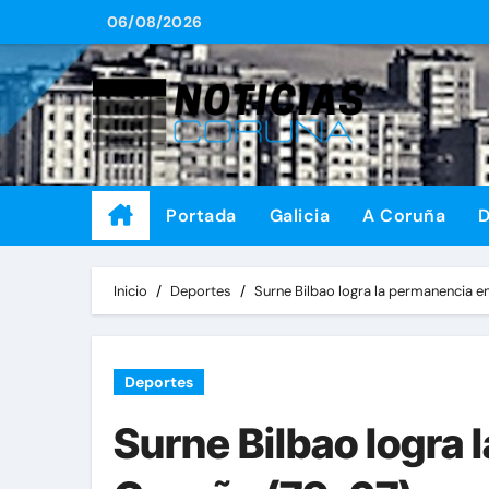
Saltar
06/08/2026
al
contenido
Portada
Galicia
A Coruña
D
Inicio
Deportes
Surne Bilbao logra la permanencia e
Deportes
Surne Bilbao logra 