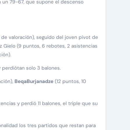
con un 79-67, que supone el descenso
8 de valoración), seguido del joven pívot de
sz Gielo (9 puntos, 6 rebotes, 2 asistencias
ión).
y perdiótan solo 3 balones.
ación),
BeqaBurjanadze
(12 puntos, 10
stencias y perdió 11 balones, el triple que su
onalidad los tres partidos que restan para