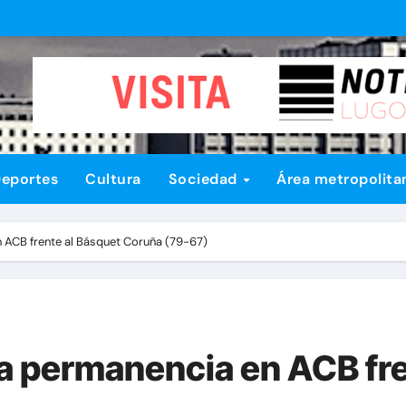
eportes
Cultura
Sociedad
Área metropolita
n ACB frente al Básquet Coruña (79-67)
la permanencia en ACB fr