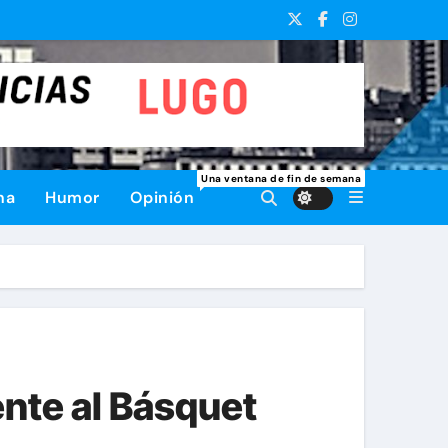
Una ventana de fin de semana
na
Humor
Opinión
ente al Básquet