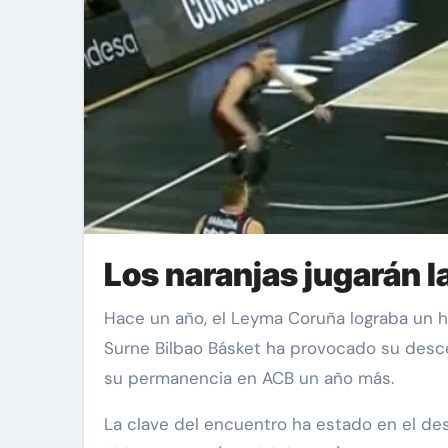
Los naranjas jugarán 
Hace un año, el Leyma Coruña lograba un histórico ascenso a ACB y ayer domingo, en la cancha de Miribilla, la derrota sin paliativos ante el
Surne Bilbao Básket ha provocado su descen
su permanencia en ACB un año más.
La clave del encuentro ha estado en el des