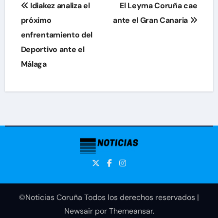
Navegación
Idiakez analiza el
El Leyma Coruña cae
de
próximo
ante el Gran Canaria
enfrentamiento del
entradas
Deportivo ante el
Málaga
©Noticias Coruña Todos los derechos reservados
|
Newsair
por
Themeansar
.