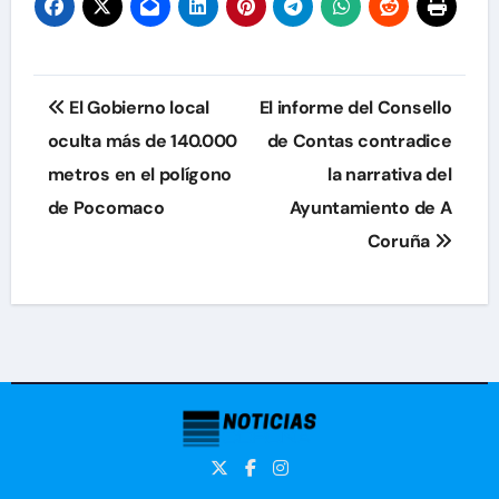
Navegación
El Gobierno local
El informe del Consello
de
oculta más de 140.000
de Contas contradice
metros en el polígono
la narrativa del
entradas
de Pocomaco
Ayuntamiento de A
Coruña