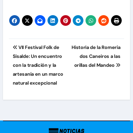
Navegación
VII Festival Folk de
Historia de la Romería
de
Sisalde: Un encuentro
dos Caneiros a las
con la tradición y la
orillas del Mandeo
entradas
artesanía en un marco
natural excepcional