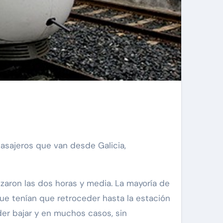
pasajeros que van desde Galicia,
zaron las dos horas y media. La mayoría de
ue tenían que retroceder hasta la estación
der bajar y en muchos casos, sin