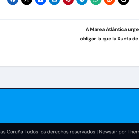
A Marea Atlántica urge
obligar la que la Xunta d
as Coruña Todos los derechos reservados
|
Newsair
por
Them