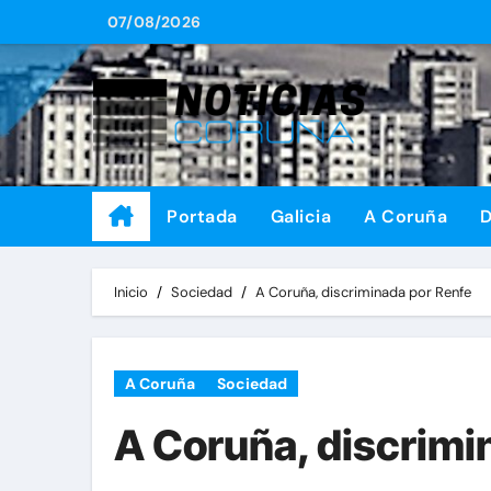
Saltar
07/08/2026
al
contenido
Portada
Galicia
A Coruña
D
Inicio
Sociedad
A Coruña, discriminada por Renfe
A Coruña
Sociedad
A Coruña, discrimi