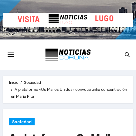
Saltar
al
contenido
Inicio
Sociedad
A plataforma «Os Mallos Unidos» convoca unha concentración
en María Pita
Sociedad