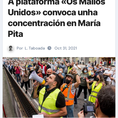
A plataforma «Os Mallos
Unidos» convoca unha
concentración en María
Pita
Por
L. Taboada
Oct 31, 2021