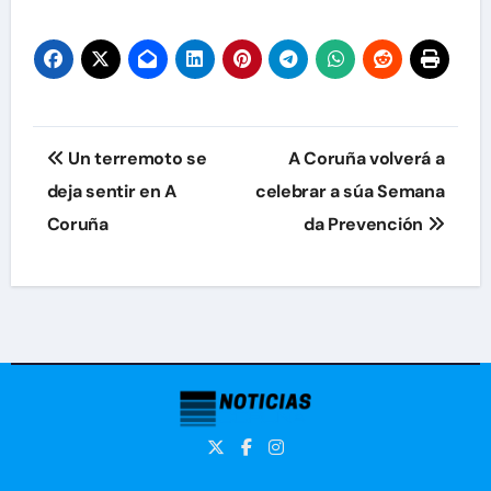
Navegación
Un terremoto se
A Coruña volverá a
de
deja sentir en A
celebrar a súa Semana
Coruña
da Prevención
entradas