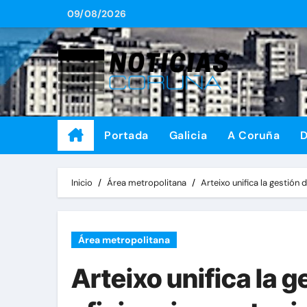
Saltar
09/08/2026
al
contenido
Portada
Galicia
A Coruña
D
Inicio
Área metropolitana
Arteixo unifica la gestión
Área metropolitana
Arteixo unifica la g