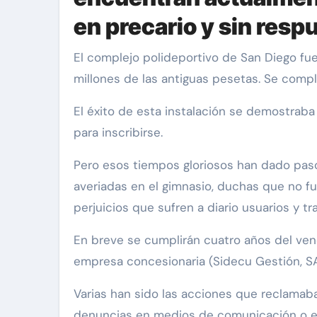
en precario y sin resp
El complejo polideportivo de San Diego fue inaugurado por el alcalde Francisco Vázquez en el año 2000 y supuso una inversión de 1000
millones de las antiguas pesetas. Se compl
El éxito de esta instalación se demostrab
para inscribirse.
Pero esos tiempos gloriosos han dado paso 
averiadas en el gimnasio, duchas que no fu
perjuicios que sufren a diario usuarios y t
En breve se cumplirán cuatro años del venc
empresa concesionaria (Sidecu Gestión, SA)
Varias han sido las acciones que reclamaba
denuncias en medios de comunicación o el 