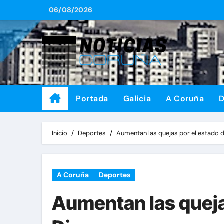
Saltar
06/08/2026
al
contenido
Portada
Galicia
A Coruña
D
Inicio
Deportes
Aumentan las quejas por el estado d
A Coruña
Deportes
Aumentan las quejas