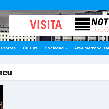
eportes
Cultura
Sociedad
Área metropolita
meu