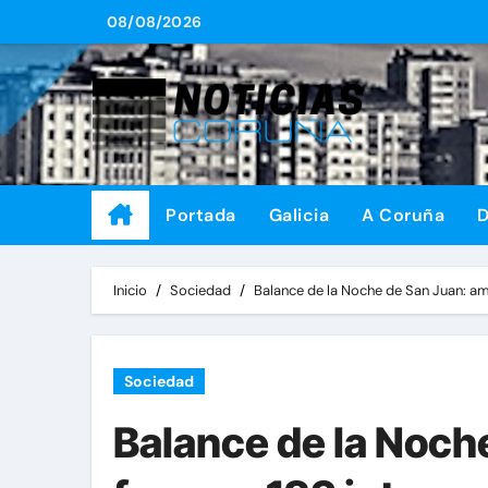
Saltar
08/08/2026
al
contenido
Portada
Galicia
A Coruña
D
Inicio
Sociedad
Balance de la Noche de San Juan: a
Sociedad
Balance de la Noch