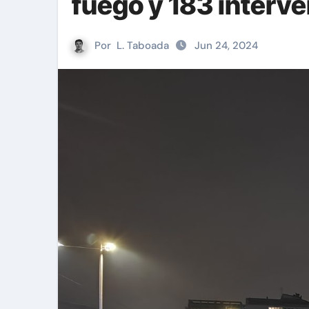
fuego y 183 interv
Por
L. Taboada
Jun 24, 2024