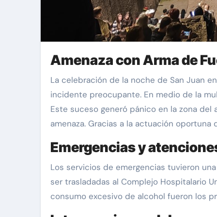
Amenaza con Arma de Fue
La celebración de la noche de San Juan en A Coruña, que atrajo a unas 160.000 personas según fuentes municipales, estuvo marcada por un
incidente preocupante. En medio de la mult
Este suceso generó pánico en la zona del ar
amenaza. Gracias a la actuación oportuna de
Emergencias y atencione
Los servicios de emergencias tuvieron una
ser trasladadas al Complejo Hospitalario Un
consumo excesivo de alcohol fueron los pri