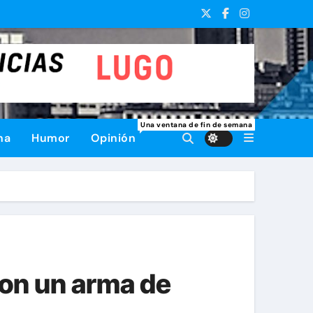
Una ventana de fin de semana
na
Humor
Opinión
on un arma de