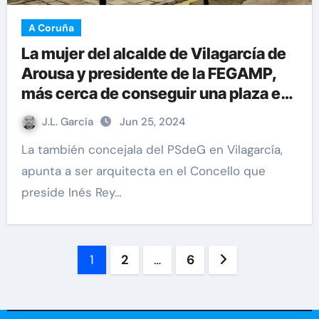
A Coruña
La mujer del alcalde de Vilagarcía de
Arousa y presidente de la FEGAMP,
más cerca de conseguir una plaza en
el Ayuntamiento de A Coruña
J.L. García
Jun 25, 2024
La también concejala del PSdeG en Vilagarcía,
apunta a ser arquitecta en el Concello que
preside Inés Rey…
Paginación
1
2
…
6
de
entradas