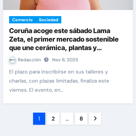
Comercio
Sociedad
Coruña acoge este sábado Lama
Zeta, el primer mercado sostenible
que une cerámica, plantas y
creatividad
Redacción
Nov 6, 2025
El plazo para inscribirse en sus talleres y
charlas, con plazas limitadas, finaliza este
viernes. El evento, en…
Paginación
1
2
…
8
de