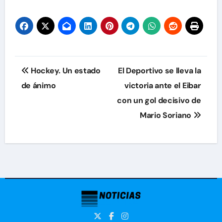
Navegación
Hockey. Un estado
El Deportivo se lleva la
de
de ánimo
victoria ante el Eibar
con un gol decisivo de
entradas
Mario Soriano