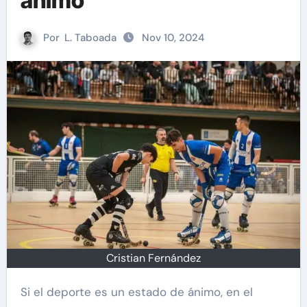
ánimo
Por
L. Taboada
Nov 10, 2024
Cristian Fernández
Si el deporte es un estado de ánimo, en el