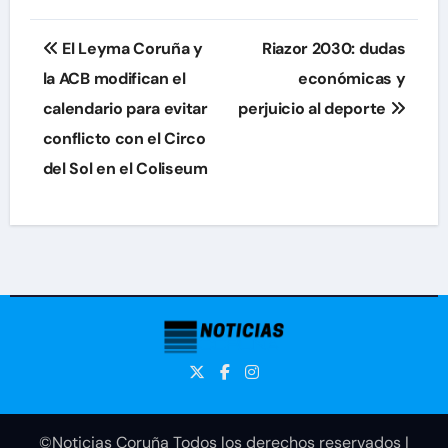
Navegación
El Leyma Coruña y
Riazor 2030: dudas
de
la ACB modifican el
económicas y
calendario para evitar
perjuicio al deporte
entradas
conflicto con el Circo
del Sol en el Coliseum
©Noticias Coruña Todos los derechos reservados
|