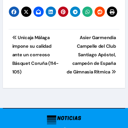
Navegación
Unicaja Málaga
Asier Garmendia
de
impone su calidad
Campelle del Club
ante un correoso
Santiago Apóstol,
entradas
Básquet Coruña (114-
campeón de España
105)
de Gimnasia Rítmica