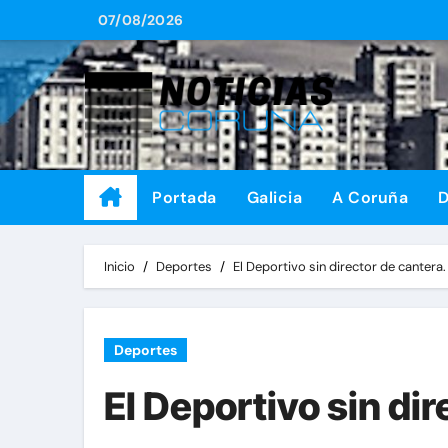
Saltar
07/08/2026
al
contenido
Portada
Galicia
A Coruña
D
Inicio
Deportes
El Deportivo sin director de cantera.
Deportes
El Deportivo sin dir