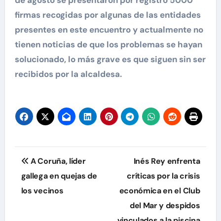
de agosto se presentaron por registro 5000
firmas recogidas por algunas de las entidades
presentes en este encuentro y actualmente no
tienen noticias de que los problemas se hayan
solucionado, lo más grave es que siguen sin ser
recibidos por la alcaldesa.
Navegación
A Coruña, líder
Inés Rey enfrenta
de
gallega en quejas de
críticas por la crisis
los vecinos
económica en el Club
entradas
del Mar y despidos
vinculados a la piscina