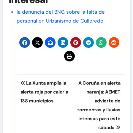
la denuncia del BNG sobre la falta de
personal en Urbanismo de Culleredo
Navegación
La Xunta amplía la
A Coruña en alerta
de
alerta roja por calor a
naranja: AEMET
138 municipios
advierte de
entradas
tormentas y lluvias
intensas para este
sábado