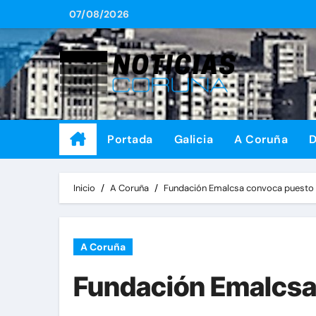
Saltar
07/08/2026
al
contenido
Portada
Galicia
A Coruña
D
Inicio
A Coruña
Fundación Emalcsa convoca puesto d
A Coruña
Fundación Emalcsa 