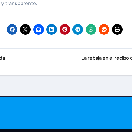
 y transparente.
ada
La rebaja en el recibo 