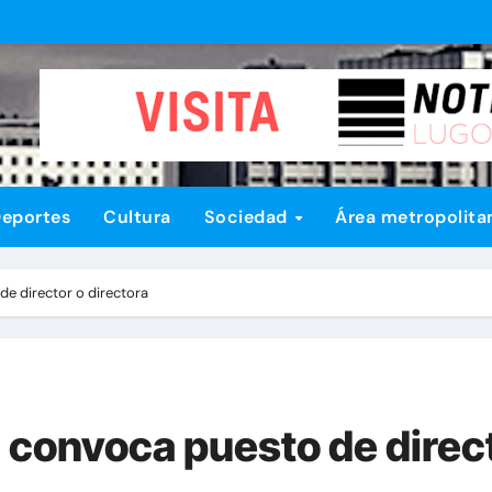
eportes
Cultura
Sociedad
Área metropolita
e director o directora
convoca puesto de direct