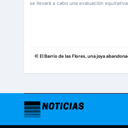
se llevará a cabo una evaluación equitativa
Navegación
El Barrio de las Flores, una joya abandon
de
entradas