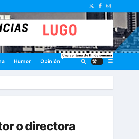
Una ventana de fin de semana
na
Humor
Opinión
or o directora