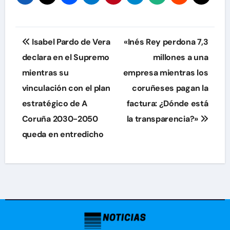
Navegación
Isabel Pardo de Vera
«Inés Rey perdona 7,3
de
declara en el Supremo
millones a una
mientras su
empresa mientras los
entradas
vinculación con el plan
coruñeses pagan la
estratégico de A
factura: ¿Dónde está
Coruña 2030-2050
la transparencia?»
queda en entredicho