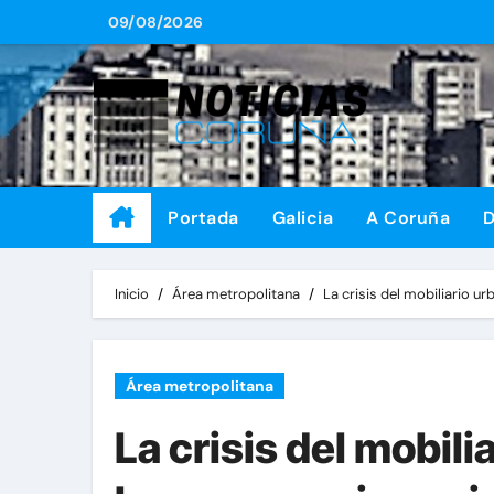
Saltar
09/08/2026
al
contenido
Portada
Galicia
A Coruña
D
Inicio
Área metropolitana
La crisis del mobiliario u
Área metropolitana
La crisis del mobil