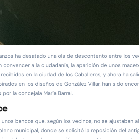
 convencer a la ciudadanía, la aparición de unos macet
 recibidos en la ciudad de los Caballeros, y ahora ha sal
rados en los diseños de González Villar, han sido enc
or la concejala María Barral.
ce
unos bancos que, según los vecinos, no se ajustaban al e
pleno municipal, donde se solicitó la reposición del anti