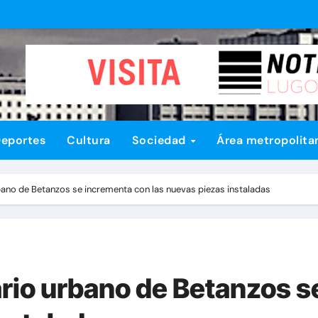
eportes
Cultura
Sociedad
Área metropolita
rbano de Betanzos se incrementa con las nuevas piezas instaladas
iario urbano de Betanzos 