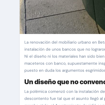
La renovación del mobiliario urbano en Betanzos ha desatado una ola de descontento entre los vecinos y la oposición política. Tras la
instalación de unos bancos que no lograron
Ni el diseño ni los materiales han sido bien
maceteros con banco, supuestamente inspi
puesto en duda los argumentos esgrimidos p
Un diseño que no conven
La polémica comenzó con la instalación de 
descontento fue tal que el asunto llegó al 