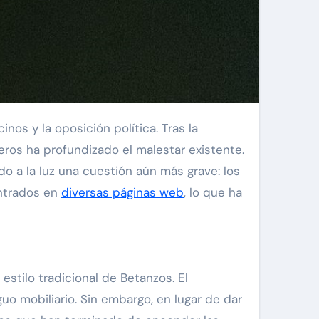
eros ha profundizado el malestar existente.
ido a la luz una cuestión aún más grave: los
ontrados en
diversas páginas web
, lo que ha
stilo tradicional de Betanzos. El
guo mobiliario. Sin embargo, en lugar de dar