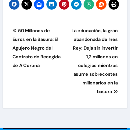
Navegación
50 Millones de
La educación, la gran
de
Euros en la Basura: El
abandonada de Inés
Agujero Negro del
Rey: Deja sin invertir
entradas
Contrato de Recogida
1,2 millones en
de A Coruña
colegios mientras
asume sobrecostes
millonarios en la
basura