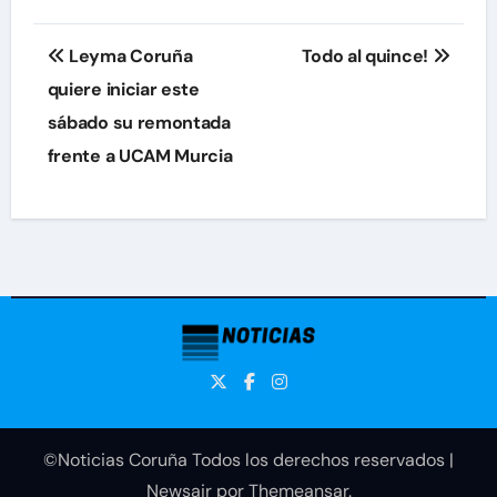
Navegación
Leyma Coruña
Todo al quince!
de
quiere iniciar este
sábado su remontada
entradas
frente a UCAM Murcia
©Noticias Coruña Todos los derechos reservados
|
Newsair
por
Themeansar
.