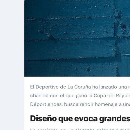
El Deportivo de La Coruña ha lanzado una nueva equipación inspirada en una de las prendas más emblemáticas de Arsenio Iglesias, el icónico
chándal con el que ganó la Copa del Rey en
Déportiendas, busca rendir homenaje a uno 
Diseño que evoca grande