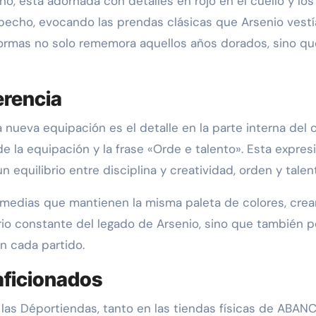
no, está adornada con detalles en rojo en el cuello y los
echo, evocando las prendas clásicas que Arsenio vestía
formas no solo rememora aquellos años dorados, sino qu
erencia
ueva equipación es el detalle en la parte interna del 
de la equipación y la frase «Orde e talento». Esta expres
 equilibrio entre disciplina y creatividad, orden y talen
medias que mantienen la misma paleta de colores, crean
io constante del legado de Arsenio, sino que también per
n cada partido.
aficionados
las Déportiendas, tanto en las tiendas físicas de ABANC