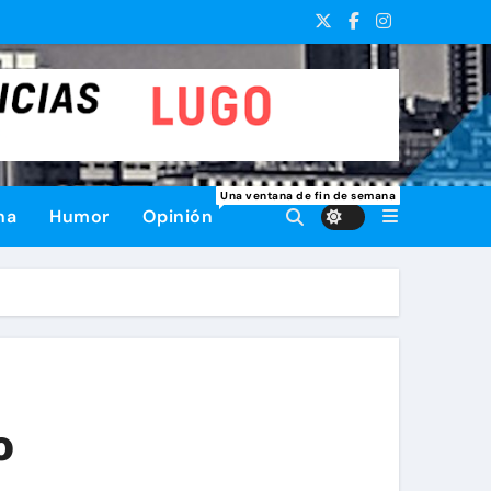
Una ventana de fin de semana
na
Humor
Opinión
o