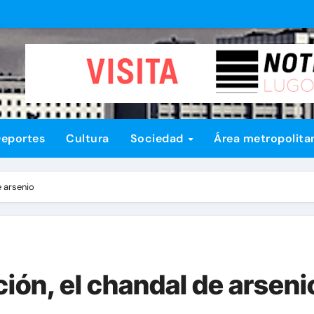
eportes
Cultura
Sociedad
Área metropolita
e arsenio
ión, el chandal de arseni