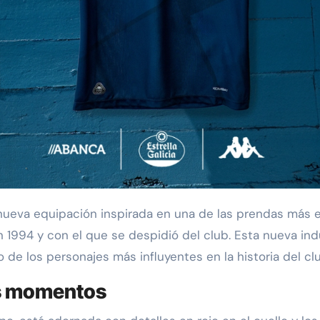
 1994 y con el que se despidió del club. Esta nueva ind
de los personajes más influyentes en la historia del clu
s momentos