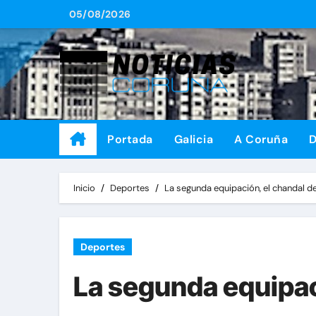
Saltar
05/08/2026
al
contenido
Portada
Galicia
A Coruña
D
Inicio
Deportes
La segunda equipación, el chandal d
Deportes
La segunda equipac