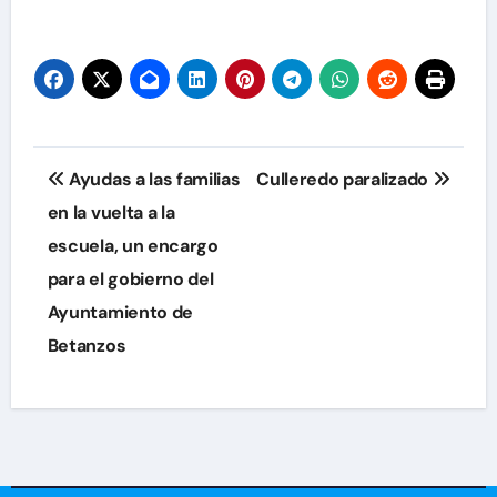
Navegación
Ayudas a las familias
Culleredo paralizado
de
en la vuelta a la
escuela, un encargo
entradas
para el gobierno del
Ayuntamiento de
Betanzos