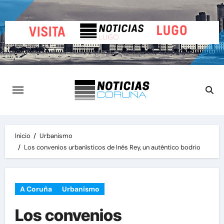
Saltar
al
contenido
Inicio
Urbanismo
Los convenios urbanísticos de Inés Rey, un auténtico bodrio
A Coruña
Urbanismo
Los convenios