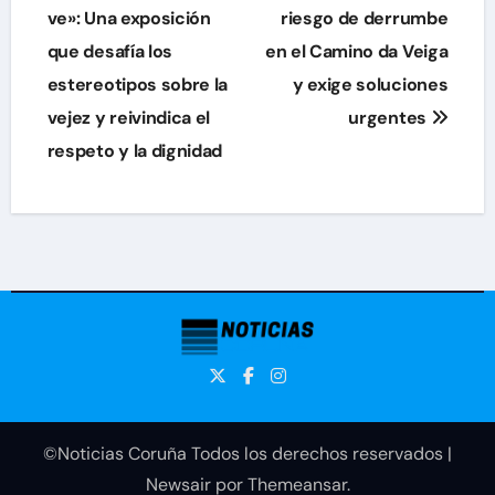
de
ve»: Una exposición
riesgo de derrumbe
que desafía los
en el Camino da Veiga
entradas
estereotipos sobre la
y exige soluciones
vejez y reivindica el
urgentes
respeto y la dignidad
©Noticias Coruña Todos los derechos reservados
|
Newsair
por
Themeansar
.