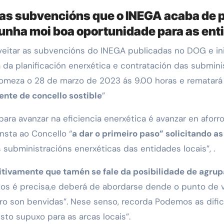
as subvencións que o INEGA acaba de p
n unha moi boa oportunidade para as ent
a da planificación enerxética e contratación das submini
comeza o 28 de marzo de 2023 ás 9.00 horas e rematará
ente de concello sostible
”
ra avanzar na eficiencia enerxética é avanzar en aforro
nsta ao Concello “
a dar o primeiro paso” solicitando 
s subministracións enerxéticas das entidades locais”, .
itivamente que tamén se fale da posibilidade de agru
los é precisa,e deberá de abordarse dende o punto de vi
rro son benvidas”. Nese senso, recorda Podemos as difi
sto supuxo para as arcas locais”.