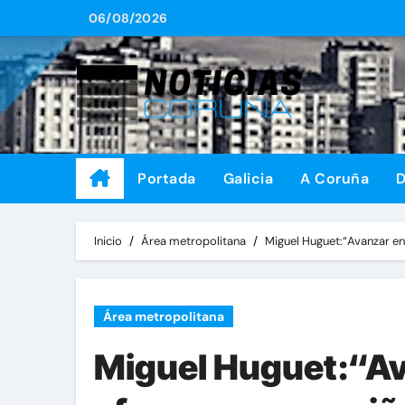
Saltar
06/08/2026
al
contenido
Portada
Galicia
A Coruña
D
Inicio
Área metropolitana
Miguel Huguet:“Avanzar en 
Área metropolitana
Miguel Huguet:“Ava