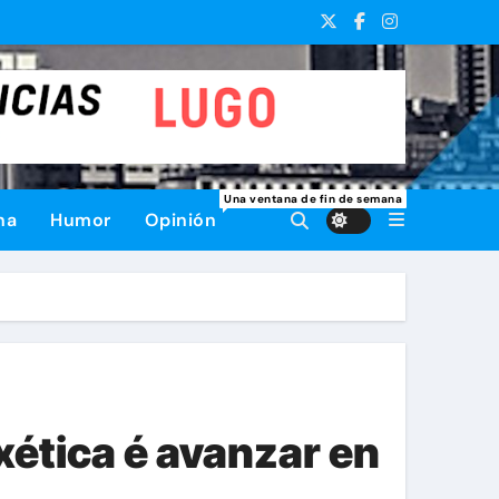
Una ventana de fin de semana
na
Humor
Opinión
xética é avanzar en