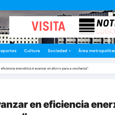
eportes
Cultura
Sociedad
Área metropolita
eficiencia enerxética é avanzar en aforro para a veciñanza”.
nzar en eficiencia ener