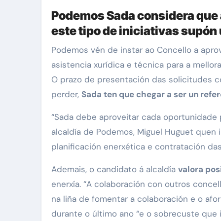
Podemos Sada considera que 
este tipo de iniciativas supó
Podemos vén de instar ao Concello a aproveitar as subvencións do INEGA publicadas no DOG e iniciar a solicitude da axuda para contratar
asistencia xurídica e técnica para a mellor
O prazo de presentación das solicitudes 
perder,
Sada ten que chegar a ser un refer
“Sada debe aproveitar cada oportunidade pa
alcaldía de Podemos, Miguel Huguet quen i
planificación enerxética e contratación da
Ademais, o candidato á alcaldía
valora pos
enerxía. “A colaboración con outros concel
na liña de fomentar a colaboración e o afo
durante o último ano “e o sobrecuste que i