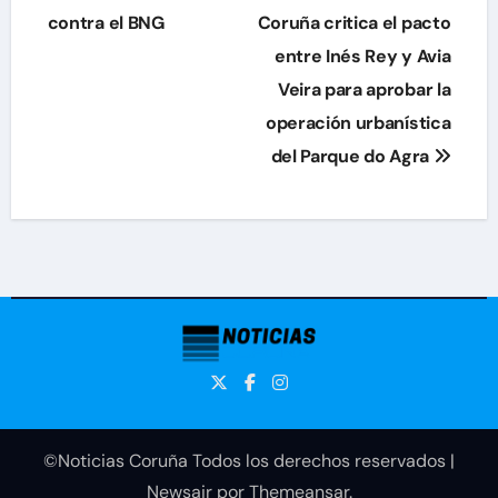
de
contra el BNG
Coruña critica el pacto
entre Inés Rey y Avia
entradas
Veira para aprobar la
operación urbanística
del Parque do Agra
©Noticias Coruña Todos los derechos reservados
|
Newsair
por
Themeansar
.