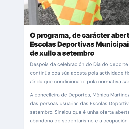
O programa, de carácter abert
Escolas Deportivas Municipai
de xullo a setembro
Despois da celebración do Día do deporte na cidade e da posta en marcha do novidoso programa Coruña no mar, a Concellería de Deportes
continúa coa súa aposta pola actividade fís
aínda que condicionado pola normativa sanit
A concelleira de Deportes, Mónica Martíne
das persoas usuarias das Escolas Deportiva
setembro. Sinalou que é unha oferta aberta
abandono do sedentarismo e a ocupación 