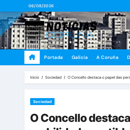
Saltar
06/08/2026
al
contenido
Portada
Galicia
A Coruña
D
Inicio
Sociedad
O Concello destaca o papel das per
Sociedad
O Concello destaca