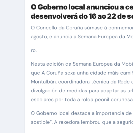
O Goberno local anunciou a c
desenvolverá do 16 ao 22 de 
O Concello da Coruña súmase á conmemoración do Día Mundial Do Peón, unha iniciativa promovida pola OMS que se celebra cada 17 de
agosto, e anuncia a Semana Europea da Mo
ro.
Nesta edición da Semana Europea da Mobili
que A Coruña sexa unha cidade máis camiñ
Montalbán, coordinadora técnica da Rede 
divulgación de medidas para adaptar as ur
escolares por toda a rolda peonil coruñesa
O Goberno local destaca a importancia de 
sostible”. A rexedora lembrou que a seguri