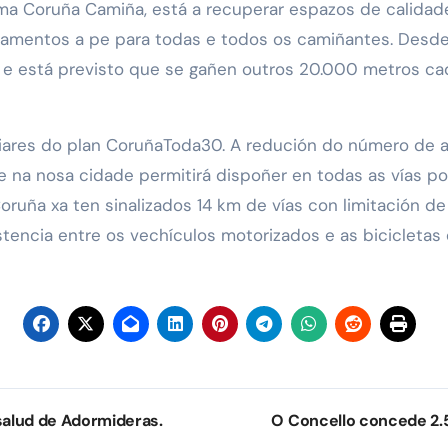
ma Coruña Camiña, está a recuperar espazos de calidade
razamentos a pe para todas e todos os camiñantes. Desd
e está previsto que se gañen outros 20.000 metros cad
iares do plan CoruñaToda30. A redución do número de a
e na nosa cidade permitirá dispoñer en todas as vías p
oruña xa ten sinalizados 14 km de vías con limitación de
encia entre os vechículos motorizados e as bicicletas 
salud de Adormideras.
O Concello concede 2.5