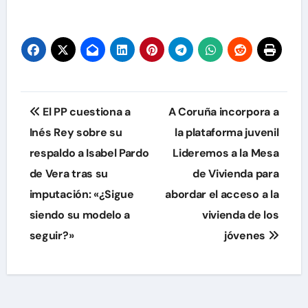
Navegación
El PP cuestiona a
A Coruña incorpora a
de
Inés Rey sobre su
la plataforma juvenil
respaldo a Isabel Pardo
Lideremos a la Mesa
entradas
de Vera tras su
de Vivienda para
imputación: «¿Sigue
abordar el acceso a la
siendo su modelo a
vivienda de los
seguir?»
jóvenes