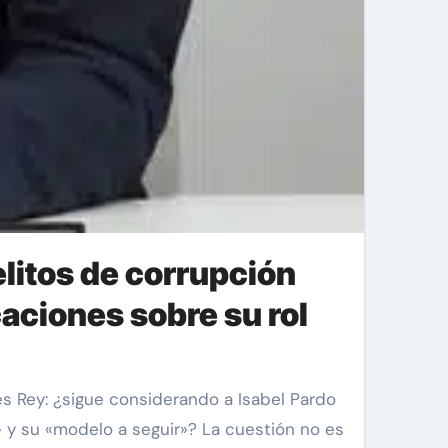
elitos de corrupción
caciones sobre su rol
 y su «modelo a seguir»? La cuestión no es