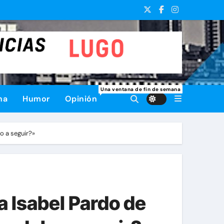
Una ventana de fin de semana
na
Humor
Opinión
o a seguir?»
a Isabel Pardo de