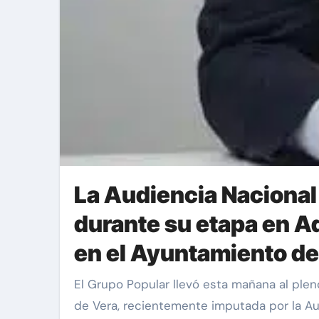
La Audiencia Nacional 
durante su etapa en Ad
en el Ayuntamiento d
El Grupo Popular llevó esta mañana al pleno municipal una pregunta incómoda para la alcaldesa Inés Rey: ¿sigue considerando a Isabel Pardo
de Vera, recientemente imputada por la Au