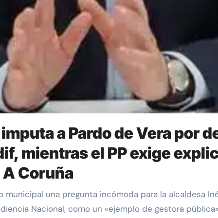
imputa a Pardo de Vera por d
if, mientras el PP exige expli
e A Coruña
diencia Nacional, como un «ejemplo de gestora pública»