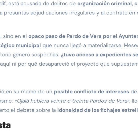
Adif, está acusada de delitos de
organización criminal, c
 a presuntas adjudicaciones irregulares y al contrato e
, sino en el
opaco paso de Pardo de Vera por el Ayunt
tégico municipal
que nunca llegó a materializarse. Mese
istorio generó sospechas:
¿tuvo acceso a expedientes se
aquí ni por qué desapareció el proyecto que supuestamen
nció en su momento un
posible conflicto de intereses
de 
iasmo:
«Ojalá hubiera veinte o treinta Pardos de Vera»
, l
erto el debate sobre la
idoneidad de los fichajes estrel
sta