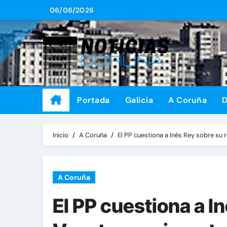
Saltar
06/08/2026
al
contenido
Portada
Galicia
A Coruña
D
Inicio
A Coruña
El PP cuestiona a Inés Rey sobre su 
A Coruña
El PP cuestiona a I