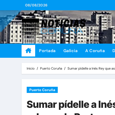
Saltar
08/08/2026
al
contenido
Portada
Galicia
A Coruña
D
Inicio
Puerto Coruña
Sumar pídelle a Inés Rey que a
Puerto Coruña
Sumar pídelle a Iné