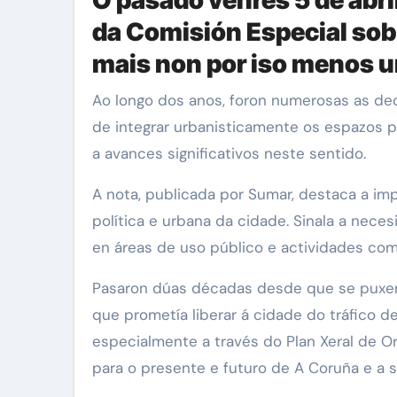
da Comisión Especial sobr
mais non por iso menos u
Ao longo dos anos, foron numerosas as declaracións políticas, os acordos plenarios e mesmo os debates parlamentarios sobre a necesidade
de integrar urbanisticamente os espazos p
a avances significativos neste sentido.
A nota, publicada por Sumar, destaca a i
política e urbana da cidade. Sinala a nece
en áreas de uso público e actividades com
Pasaron dúas décadas desde que se puxero
que prometía liberar á cidade do tráfico d
especialmente a través do Plan Xeral de O
para o presente e futuro de A Coruña e a s