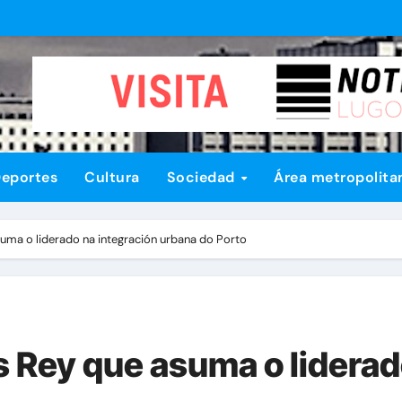
eportes
Cultura
Sociedad
Área metropolita
suma o liderado na integración urbana do Porto
s Rey que asuma o liderad