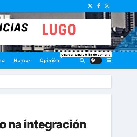
Una ventana de fin de semana
na
Humor
Opinión
o na integración