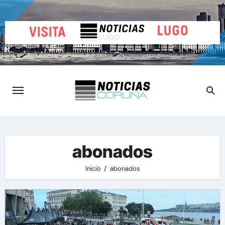
Saltar
al
contenido
abonados
Inicio
abonados