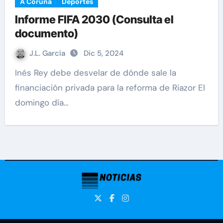
A Coruña
Deportes
Informe FIFA 2030 (Consulta el
documento)
J.L. García
Dic 5, 2024
Inés Rey debe desvelar de dónde sale la
financiación privada para la reforma de Riazor El
domingo día…