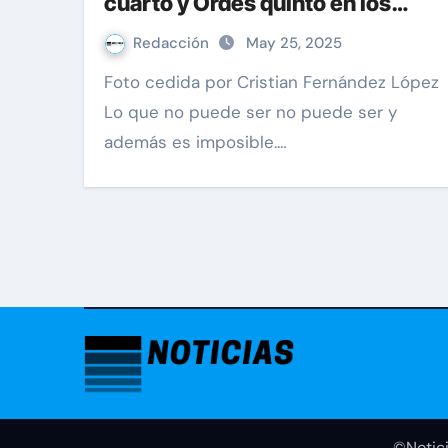
cuarto y Ordes quinto en los
campeonatos de España
Redacción
May 25, 2025
Foto cedida por Cristian Fernández López
Lo que no puede ser no puede ser y
además es imposible.…
©Notici