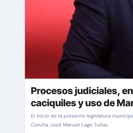
Procesos judiciales, 
caciquiles y uso de Ma
El inicio de la presente legislatura municipal ha destapado una serie de polémicas que tienen como denominador común al gobernador de A
Coruña, José Manuel Lage Tuñas.