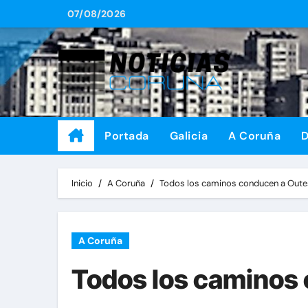
Saltar
07/08/2026
al
contenido
Portada
Galicia
A Coruña
D
Inicio
A Coruña
Todos los caminos conducen a Oute
A Coruña
Todos los caminos