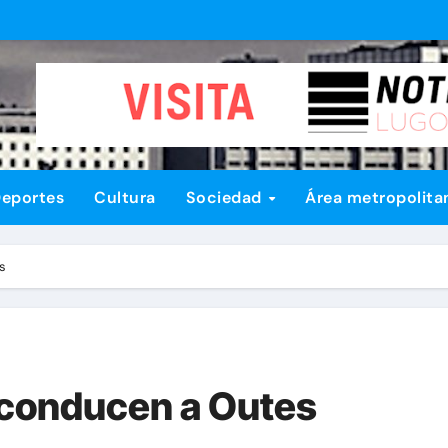
eportes
Cultura
Sociedad
Área metropolita
s
 conducen a Outes