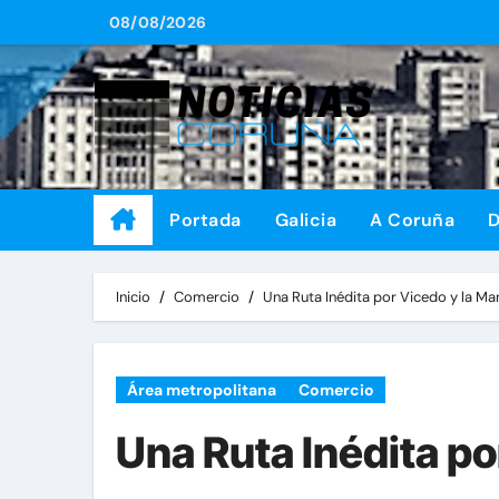
Saltar
08/08/2026
al
contenido
Portada
Galicia
A Coruña
D
Inicio
Comercio
Una Ruta Inédita por Vicedo y la Ma
Área metropolitana
Comercio
Una Ruta Inédita po