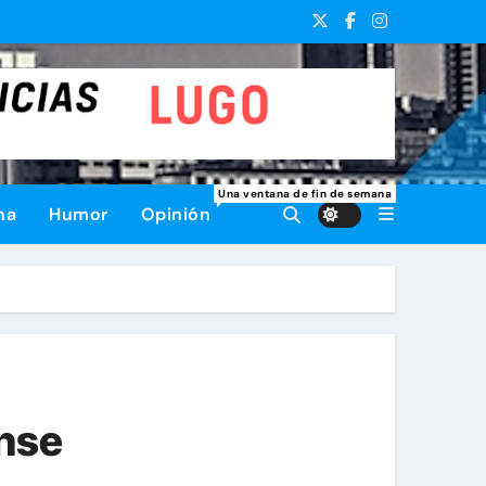
Una ventana de fin de semana
na
Humor
Opinión
ense