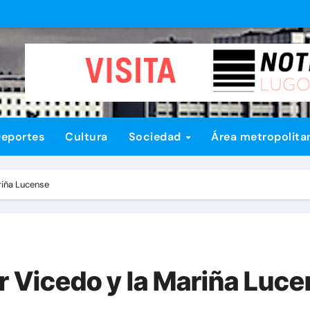
eportes
Cultura
Sociedad
Área metropolita
riña Lucense
r Vicedo y la Mariña Luc