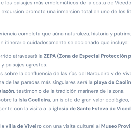
re los paisajes más emblemáticos de la costa de Vicedo
a excursión promete una inmersión total en uno de los li
riencia completa que aúna naturaleza, historia y patri
 un itinerario cuidadosamente seleccionado que incluye:
rrido atravesará la
ZEPA (Zona de Especial Protección 
 y paisajes agrestes.
as sobre la confluencia de las rías del Barqueiro y de Viv
Una de las paradas más singulares será la
playa de Caolín
alazón
, testimonio de la tradición marinera de la zona.
sobre la
Isla Coelleira
, un islote de gran valor ecológico
ente con la visita a la
iglesia de Santo Estevo do Vice
 la
villa de Viveiro
con una visita cultural al
Museo Provi