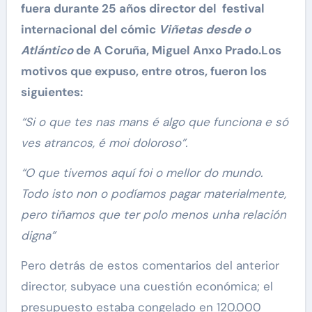
fuera durante 25 años director del festival
internacional del cómic
Viñetas desde o
Atlántico
de A Coruña, Miguel Anxo Prado.Los
motivos que expuso, entre otros, fueron los
siguientes:
“
Si o que tes nas mans
é
algo que funciona e só
ves atrancos,
é
moi doloroso”.
“
O que tivemos aquí
foi o mellor do mundo.
Todo isto non o podí
amos pagar materialmente,
pero tiñ
amos que ter polo menos unha relaci
ó
n
digna”
Pero detrás de estos comentarios del anterior
director, subyace una cuestión económica; el
presupuesto estaba congelado en 120.000