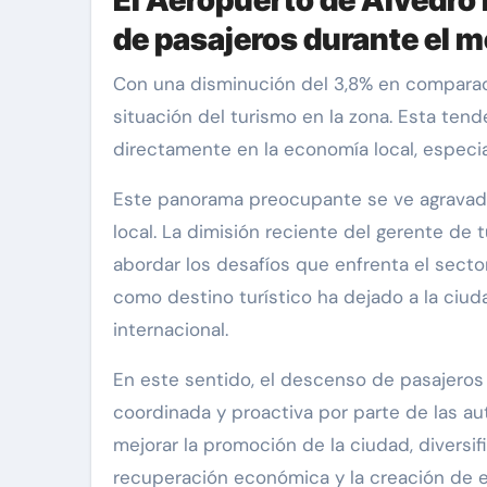
de pasajeros durante el me
Con una disminución del 3,8% en comparación con el año anterior y un alarmante 9,3% menos que en 2019, se hace evidente la difícil
situación del turismo en la zona. Esta te
directamente en la economía local, especia
Este panorama preocupante se ve agravado 
local. La dimisión reciente del gerente de
abordar los desafíos que enfrenta el secto
como destino turístico ha dejado a la ciud
internacional.
En este sentido, el descenso de pasajeros
coordinada y proactiva por parte de las aut
mejorar la promoción de la ciudad, diversifi
recuperación económica y la creación de 