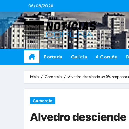
Saltar
06/08/2026
al
contenido
Portada
Galicia
A Coruña
D
Inicio
Comercio
Alvedro desciende un 9% respecto 
Comercio
Alvedro desciende 