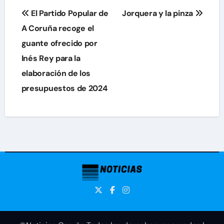
Navegación
El Partido Popular de
Jorquera y la pinza
de
A Coruña recoge el
guante ofrecido por
entradas
Inés Rey para la
elaboración de los
presupuestos de 2024