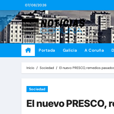
Saltar
07/08/2026
al
contenido
Portada
Galicia
A Coruña
D
Inicio
Sociedad
El nuevo PRESCO, remedios pasado
Sociedad
El nuevo PRESCO, 