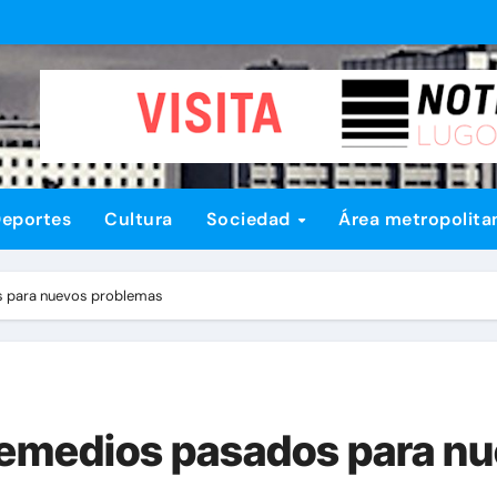
eportes
Cultura
Sociedad
Área metropolita
s para nuevos problemas
remedios pasados para n