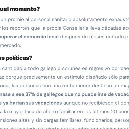
aquel momento?
 un premio al personal sanitario absolutamente exhausto
 los recortes que la propia Consellería lleva décadas 
cuperar el comercio local
después de meses cerrado por
 mercado.
s políticas?
cantidad a todo gallego o coruñés es regresivo por cae
caz porque precisamente un estímulo diseñado sólo par
cal, las personas con una renta menor destinan un may
stinase a ese 37% de gallegos que no puede irse de vaca
 ya harían sus vacaciones
aunque no recibiesen el bon
ra la mayor tasa de ahorro familiar en los últimos 20 a
siones altas y sin cargas familiares, funcionarios, per
la crisis sanitaria y a cierta certidumbre económica pa