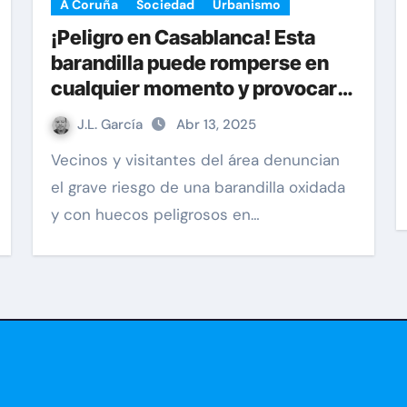
A Coruña
Sociedad
Urbanismo
¡Peligro en Casablanca! Esta
barandilla puede romperse en
cualquier momento y provocar
una tragedia
J.L. García
Abr 13, 2025
Vecinos y visitantes del área denuncian
el grave riesgo de una barandilla oxidada
y con huecos peligrosos en…