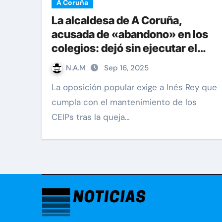
A Coruña
La alcaldesa de A Coruña,
acusada de «abandono» en los
colegios: dejó sin ejecutar el
60% del presupuesto de
N.A.M
Sep 16, 2025
reparaciones
La oposición popular exige a Inés Rey que
cumpla con el mantenimiento de los
CEIPs tras la queja…