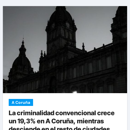
A Coruña
La criminalidad convencional crece
un 19,3% en A Coruña, mientras
desciende en el resto de ciudades