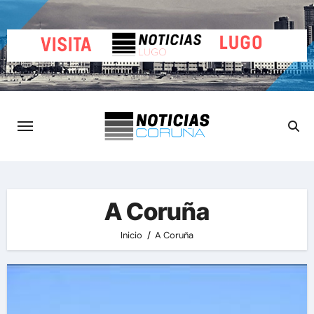
Saltar
al
contenido
A Coruña
Inicio
A Coruña