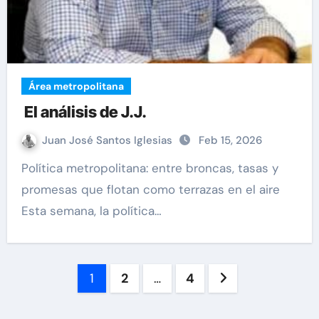
Área metropolitana
El análisis de J.J.
Juan José Santos Iglesias
Feb 15, 2026
Política metropolitana: entre broncas, tasas y
promesas que flotan como terrazas en el aire
Esta semana, la política…
Paginación
1
2
…
4
de